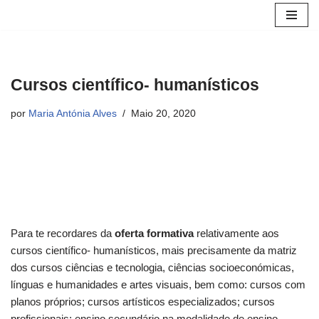
Avançar
para
o
Cursos científico- humanísticos
conteúdo
por
Maria Antónia Alves
Maio 20, 2020
Para te recordares da
oferta formativa
relativamente aos
cursos científico- humanísticos, mais precisamente da matriz
dos cursos ciências e tecnologia, ciências socioeconómicas,
línguas e humanidades e artes visuais, bem como: cursos com
planos próprios; cursos artísticos especializados; cursos
profissionais; ensino secundário na modalidade de ensino