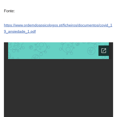
Fonte:
https://www.ordemdospsicologos.pt/ficheiros/documentos/covid_1
9_ansiedade_1.pdf